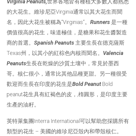
Virginia Peanuts,
世界各地皆有種植大多數人都熟悉
的大花生。維珍尼亞Virginia通常以其大花生而聞
名，因此大花生被稱為“Virginias”。
Runners
是一種
價值很高的花生，味道極佳，是糖果和花生醬製造
商的首選。
Spanish Peanuts
主要生長在德克薩斯
Texas州，以其小的紅棕色內核而聞名。
Valencia
Peanuts
生長在乾燥的沙質土壤中，常見於墨西
哥。核仁很小，通常比其他品種更甜。另一種很受
歡迎而生長在印度的花生是
Bold Peanut
.Bold
peanut花生具有紅褐色的皮，,楕圓形，是印度主要
生產的油籽。
英特萊集團Interra International可以幫助您採購所有
類型的花生 – 美國的維珍尼亞殼內和帶殼核仁。