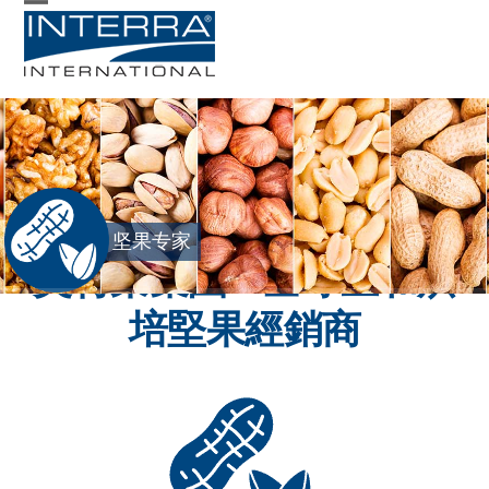
Skip
Open
Close
to
mobile
mobile
content
menu
menu
坚果专家
英特莱集團 - 全球生和烘
培堅果經銷商