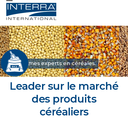
Skip
Open
Close
to
mobile
mobile
content
menu
menu
Nous sommes experts en céréales.
Interra International –
Leader sur le marché
des produits
céréaliers